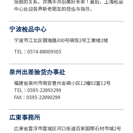
信赖的关系，并携手共创美好未来！最后，上海检品
中心欢迎各界新老朋友的莅临与指导。
宁波检品中心
宁波市江北区銀海路300号萌恒2号工業楼2楼
TEL：0574-88009505
泉州出差验货办事处
福建省泉州市南安豊州金鶏小区12幢02室12号
TEL：0595-22893299
FAX：0595-22890299
広東事務所
広東省雲浮市雲城区河口街道百家国際石材市城2号