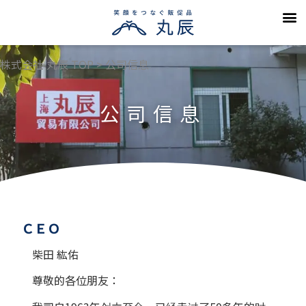
丸辰の５つの
会社案
採用情
よくある
カタログのご請求・お問い
お知らせ（一
プライバシーポリ
株式会社 丸辰 TOP
>
公司信息
公司信息
ＣＥＯ
柴田 紘佑
尊敬的各位朋友：