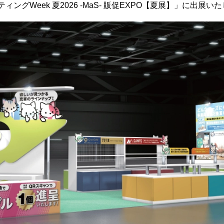
ィングWeek 夏2026 -MaS- 販促EXPO【夏展】」に出展い