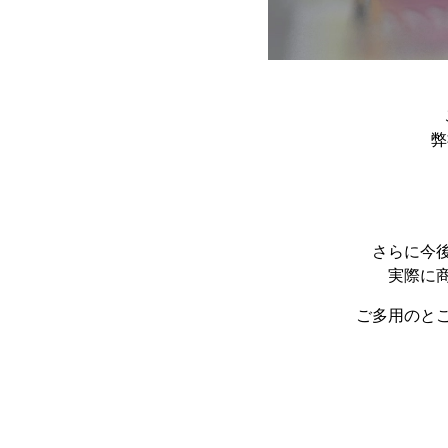
弊
さらに今
実際に
ご多用のと