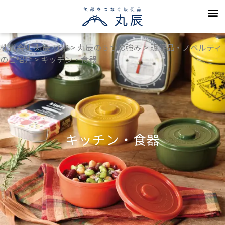
丸辰の５つの
会社案
採用情
よくある
カタログのご請求・お問い
お知らせ（一
プライバシーポリ
株式会社 丸辰 TOP
>
丸辰の５つの強み
>
販促品・ノベルティ
のご紹介
>
キッチン・食器
キッチン・食器