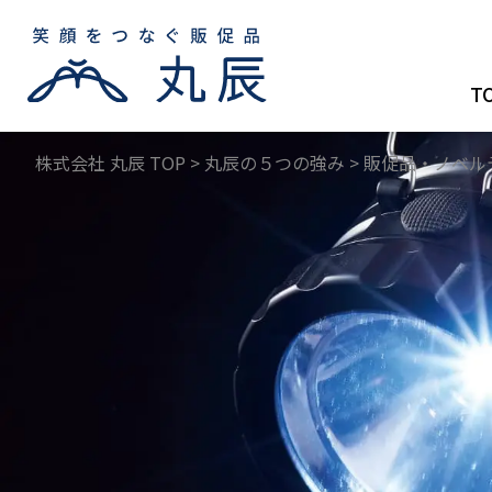
T
株式会社 丸辰 TOP
>
丸辰の５つの強み
>
販促品・ノベル