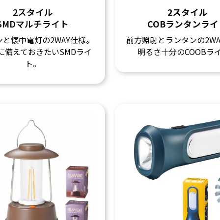
2スタイル
2スタイル
SMDマルチライト
COBランタンライ
ンと懐中電灯の2WAY仕様。
前方照射とランタンの2WA
に備えておきたいSMDライ
明るさ十分のCOOBラ
ト。