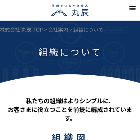
丸辰の５つの
会社案
採用情
よくある
カタログのご請求・お問い
お知らせ（一
プライバシーポリ
株式会社 丸辰 TOP
>
会社案内
>
組織について
組織について
私たちの組織はよりシンプルに、
お客さまに役立つことを前提に編成されていま
す。
組織図